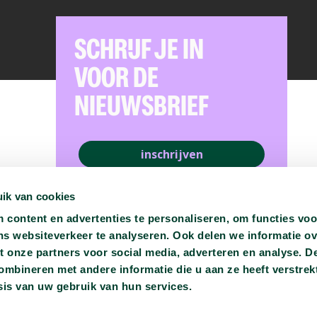
SCHRIJF JE IN
VOOR DE
NIEUWSBRIEF
inschrijven
ik van cookies
content en advertenties te personaliseren, om functies voo
ns websiteverkeer te analyseren. Ook delen we informatie o
t onze partners voor social media, adverteren en analyse. D
bineren met andere informatie die u aan ze heeft verstrekt
is van uw gebruik van hun services.