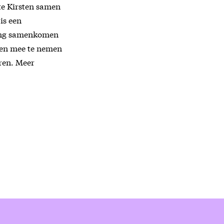
kte Kirsten samen
is een
ling samenkomen
en en mee te nemen
eren. Meer