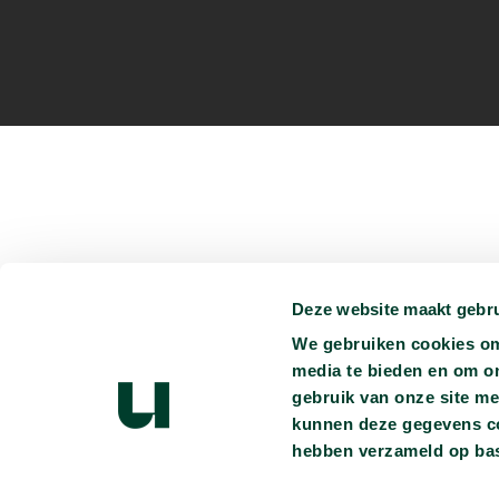
Deze website maakt gebru
Je kunt ons vinden op:
We gebruiken cookies om 
media te bieden en om o
Persmap
Privacyverklaring
Ondertiteling
Vacatures
gebruik van onze site me
Heb je vragen?
info@universiteitvannederland.nl
kunnen deze gegevens com
hebben verzameld op bas