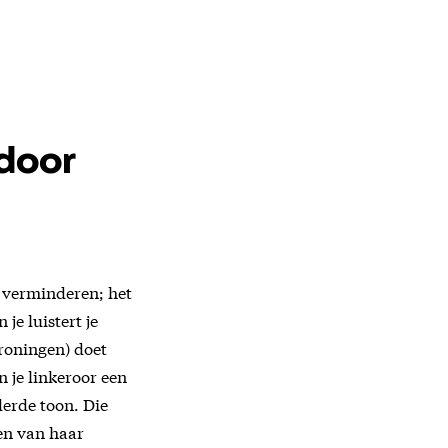
 door
at verminderen; het
je luistert je
roningen) doet
n je linkeroor een
derde toon. Die
ten van haar