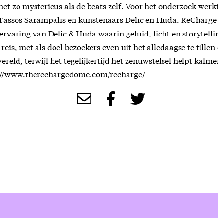
 net zo mysterieus als de beats zelf. Voor het onderzoek wer
Tassos Sarampalis en kunstenaars Delic en Huda. ReCharge 
rvaring van Delic & Huda waarin geluid, licht en storytel
e reis, met als doel bezoekers even uit het alledaagse te till
reld, terwijl het tegelijkertijd het zenuwstelsel helpt kalm
s://www.therechargedome.com/recharge/