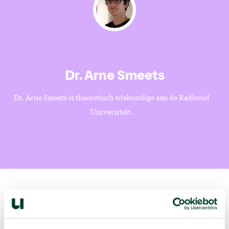
Dr. Arne Smeets
Dr. Arne Smeets is theoretisch wiskundige aan de Radboud
Universiteit.
Volgende podcast: