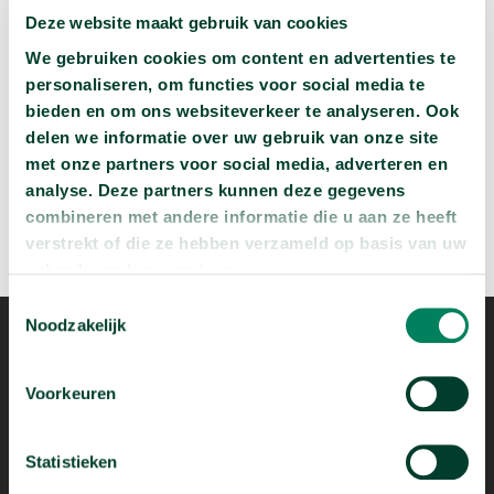
Deze website maakt gebruik van cookies
Wat zijn jouw naam en bsn-nummer waard?
We gebruiken cookies om content en advertenties te
arrow_forward
Beluister deze podcast
personaliseren, om functies voor social media te
bieden en om ons websiteverkeer te analyseren. Ook
delen we informatie over uw gebruik van onze site
met onze partners voor social media, adverteren en
analyse. Deze partners kunnen deze gegevens
combineren met andere informatie die u aan ze heeft
verstrekt of die ze hebben verzameld op basis van uw
gebruik van hun services.
Toestemmingsselectie
Noodzakelijk
Voorkeuren
Statistieken
Mogelijk dankzij