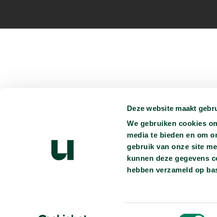
Deze website maakt gebru
Je kunt ons vinden op:
We gebruiken cookies om 
media te bieden en om o
Persmap
Privacyverklaring
Ondertiteling
Vacatures
gebruik van onze site me
Heb je vragen?
info@universiteitvannederland.nl
kunnen deze gegevens com
hebben verzameld op bas
Toestemmingsselectie