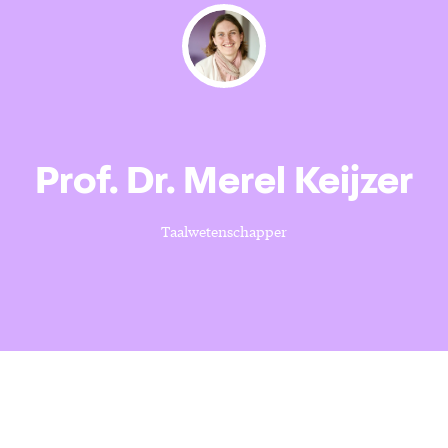
Prof. Dr. Merel Keijzer
Taalwetenschapper