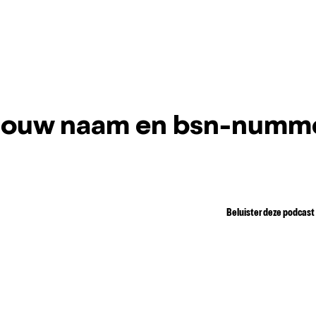
 jouw naam en bsn-numm
Beluister deze podcast