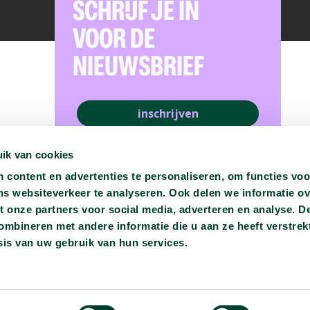
SCHRIJF JE IN
VOOR DE
NIEUWSBRIEF
inschrijven
ik van cookies
content en advertenties te personaliseren, om functies voo
ns websiteverkeer te analyseren. Ook delen we informatie o
t onze partners voor social media, adverteren en analyse. D
bineren met andere informatie die u aan ze heeft verstrekt
is van uw gebruik van hun services.