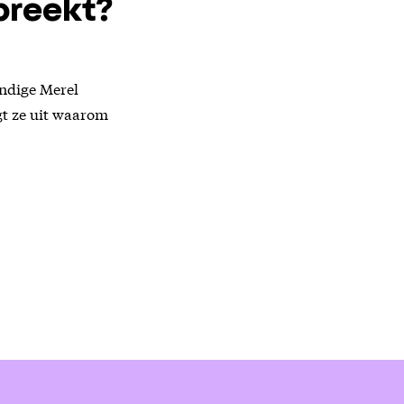
spreekt?
undige Merel
egt ze uit waarom