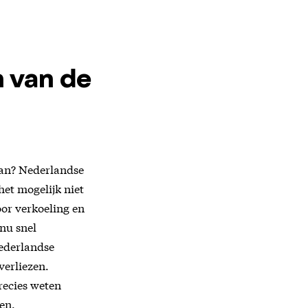
 van de
aan? Nederlandse
et mogelijk niet
oor verkoeling en
 nu snel
ederlandse
verliezen.
recies weten
en.