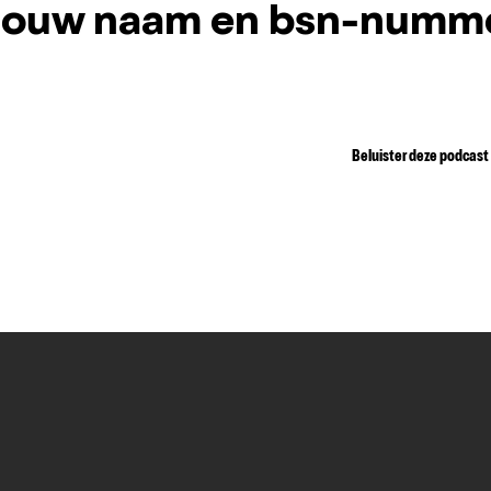
 jouw naam en bsn-numm
Beluister deze podcast