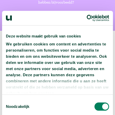
hebben bijvoorbeeld?
Deze website maakt gebruik van cookies
We gebruiken cookies om content en advertenties te
personaliseren, om functies voor social media te
Volgende podcast:
bieden en om ons websiteverkeer te analyseren. Ook
delen we informatie over uw gebruik van onze site
met onze partners voor social media, adverteren en
Wat zijn jouw naam en bsn-nummer waard?
analyse. Deze partners kunnen deze gegevens
arrow_forward
Beluister deze podcast
combineren met andere informatie die u aan ze heeft
verstrekt of die ze hebben verzameld op basis van uw
gebruik van hun services.
Toestemmingsselectie
Noodzakelijk