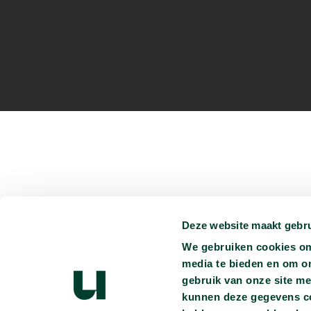
Deze website maakt gebru
Je kunt ons vinden op:
We gebruiken cookies om 
media te bieden en om o
Persmap
Privacyverklaring
Ondertiteling
Vacatures
gebruik van onze site me
Heb je vragen?
info@universiteitvannederland.nl
kunnen deze gegevens com