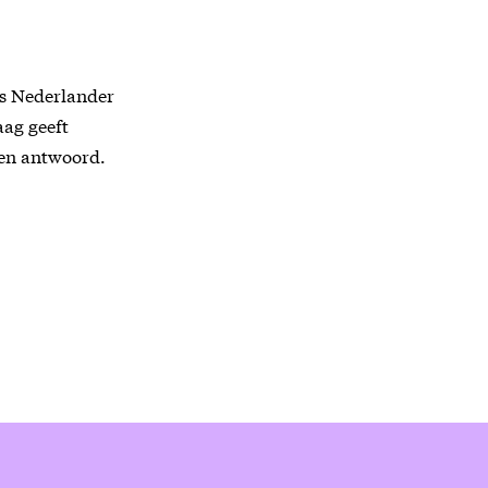
ons Nederlander
aag geeft
 een antwoord.