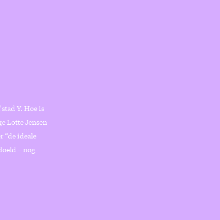
stad Y. Hoe is
ge Lotte Jensen
r “de ideale
doeld – nog