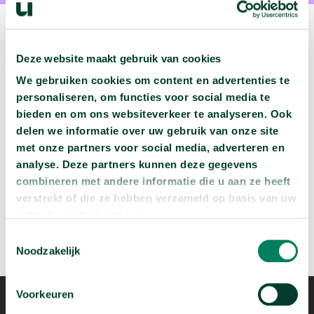
Deze website maakt gebruik van cookies
Volgende podcast:
We gebruiken cookies om content en advertenties te
personaliseren, om functies voor social media te
Wat zijn jouw naam en bsn-nummer waard?
bieden en om ons websiteverkeer te analyseren. Ook
arrow_forward
delen we informatie over uw gebruik van onze site
Beluister deze podcast
met onze partners voor social media, adverteren en
analyse. Deze partners kunnen deze gegevens
combineren met andere informatie die u aan ze heeft
verstrekt of die ze hebben verzameld op basis van uw
gebruik van hun services.
Toestemmingsselectie
Noodzakelijk
Voorkeuren