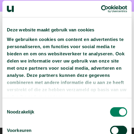
Deze website maakt gebruik van cookies
We gebruiken cookies om content en advertenties te
Volgende podcast:
personaliseren, om functies voor social media te
bieden en om ons websiteverkeer te analyseren. Ook
Wat zijn jouw naam en bsn-nummer waard?
delen we informatie over uw gebruik van onze site
arrow_forward
Beluister deze podcast
met onze partners voor social media, adverteren en
analyse. Deze partners kunnen deze gegevens
combineren met andere informatie die u aan ze heeft
verstrekt of die ze hebben verzameld op basis van uw
gebruik van hun services.
Toestemmingsselectie
Noodzakelijk
Voorkeuren