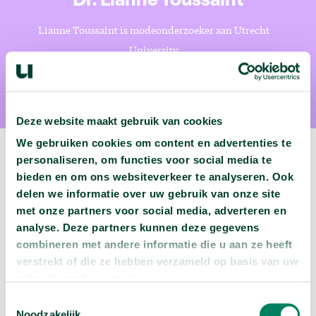
Dr. Lianne Toussaint
Lianne Toussaint is modeonderzoeker aan Utrecht
University
Deze website maakt gebruik van cookies
We gebruiken cookies om content en advertenties te
personaliseren, om functies voor social media te
bieden en om ons websiteverkeer te analyseren. Ook
delen we informatie over uw gebruik van onze site
Volgende podcast:
met onze partners voor social media, adverteren en
analyse. Deze partners kunnen deze gegevens
Wat zijn jouw naam en bsn-nummer waard?
combineren met andere informatie die u aan ze heeft
arrow_forward
Beluister deze podcast
verstrekt of die ze hebben verzameld op basis van uw
gebruik van hun services.
Toestemmingsselectie
Noodzakelijk