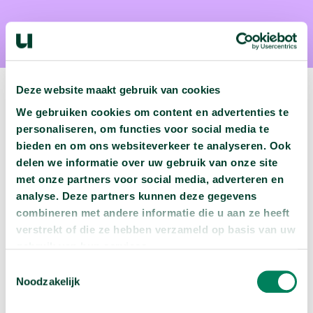
Deze website maakt gebruik van cookies
We gebruiken cookies om content en advertenties te
personaliseren, om functies voor social media te
Volgende podcast:
bieden en om ons websiteverkeer te analyseren. Ook
delen we informatie over uw gebruik van onze site
Kun je je beter concentreren door Binaural Beats?
met onze partners voor social media, adverteren en
arrow_forward
analyse. Deze partners kunnen deze gegevens
Beluister deze podcast
combineren met andere informatie die u aan ze heeft
verstrekt of die ze hebben verzameld op basis van uw
gebruik van hun services.
Toestemmingsselectie
Noodzakelijk