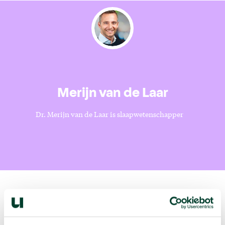
Merijn van de Laar
Dr. Merijn van de Laar is slaapwetenschapper
Volgende podcast: