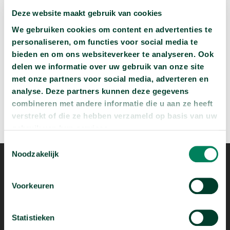
Deze website maakt gebruik van cookies
Wat zijn jouw naam en bsn-nummer waard?
We gebruiken cookies om content en advertenties te
arrow_forward
Beluister deze podcast
personaliseren, om functies voor social media te
bieden en om ons websiteverkeer te analyseren. Ook
delen we informatie over uw gebruik van onze site
met onze partners voor social media, adverteren en
analyse. Deze partners kunnen deze gegevens
combineren met andere informatie die u aan ze heeft
verstrekt of die ze hebben verzameld op basis van uw
gebruik van hun services.
Toestemmingsselectie
Noodzakelijk
Voorkeuren
Statistieken
Mogelijk dankzij