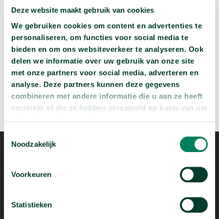
Deze website maakt gebruik van cookies
Wat zijn jouw naam en bsn-nummer waard?
We gebruiken cookies om content en advertenties te
arrow_forward
Beluister deze podcast
personaliseren, om functies voor social media te
bieden en om ons websiteverkeer te analyseren. Ook
delen we informatie over uw gebruik van onze site
met onze partners voor social media, adverteren en
analyse. Deze partners kunnen deze gegevens
combineren met andere informatie die u aan ze heeft
verstrekt of die ze hebben verzameld op basis van uw
gebruik van hun services.
Toestemmingsselectie
Noodzakelijk
Voorkeuren
Statistieken
Mogelijk dankzij