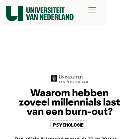
Waarom hebben
zoveel millennials last
van een burn-out?
psychologie
Bén of kén jij iemand tussen de 20 en 30 jaar