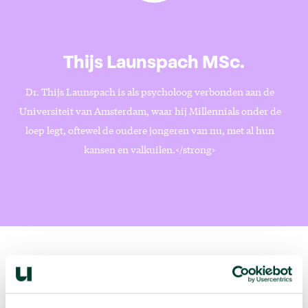
Thijs Launspach MSc.
Dr. Thijs Launspach is als psycholoog verbonden aan de
Universiteit van Amsterdam, waar hij Millennials onder de
loep legt, oftewel de oudere jongeren van nu, met al hun
kansen en valkuilen.</strong>
Volgende podcast: