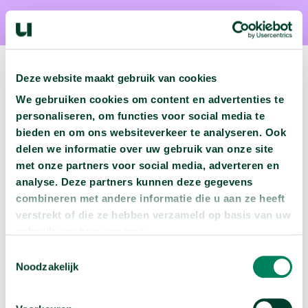
Deze website maakt gebruik van cookies
We gebruiken cookies om content en advertenties te
Volgende podcast:
personaliseren, om functies voor social media te
bieden en om ons websiteverkeer te analyseren. Ook
delen we informatie over uw gebruik van onze site
Wat zijn jouw naam en bsn-nummer waard?
met onze partners voor social media, adverteren en
arrow_forward
Beluister deze podcast
analyse. Deze partners kunnen deze gegevens
combineren met andere informatie die u aan ze heeft
verstrekt of die ze hebben verzameld op basis van uw
gebruik van hun services.
Toestemmingsselectie
Noodzakelijk