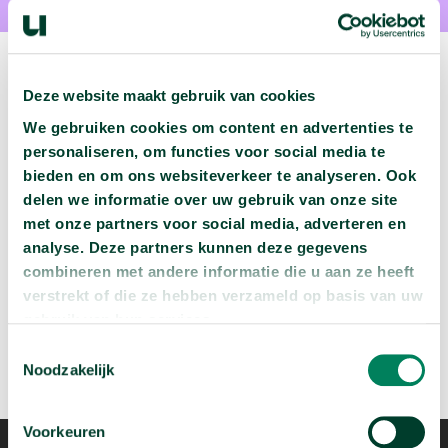
Deze website maakt gebruik van cookies
We gebruiken cookies om content en advertenties te
Volgende podcast:
personaliseren, om functies voor social media te
bieden en om ons websiteverkeer te analyseren. Ook
Wat zijn jouw naam en bsn-nummer waard?
delen we informatie over uw gebruik van onze site
arrow_forward
Beluister deze podcast
met onze partners voor social media, adverteren en
analyse. Deze partners kunnen deze gegevens
combineren met andere informatie die u aan ze heeft
verstrekt of die ze hebben verzameld op basis van uw
gebruik van hun services.
Toestemmingsselectie
Noodzakelijk
Voorkeuren