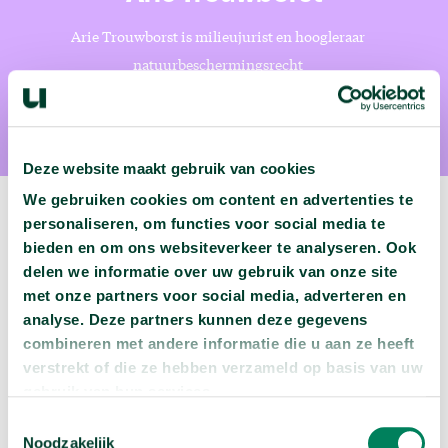
Arie Trouwborst is milieujurist en hoogleraar
natuurbeschermingsrecht
Deze website maakt gebruik van cookies
We gebruiken cookies om content en advertenties te
personaliseren, om functies voor social media te
bieden en om ons websiteverkeer te analyseren. Ook
delen we informatie over uw gebruik van onze site
Volgende podcast:
met onze partners voor social media, adverteren en
analyse. Deze partners kunnen deze gegevens
Wat zijn jouw naam en bsn-nummer waard?
combineren met andere informatie die u aan ze heeft
arrow_forward
Beluister deze podcast
verstrekt of die ze hebben verzameld op basis van uw
gebruik van hun services.
Toestemmingsselectie
Noodzakelijk