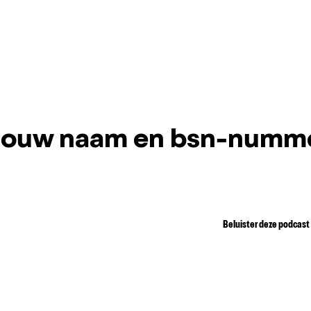
 jouw naam en bsn-numm
Beluister deze podcast