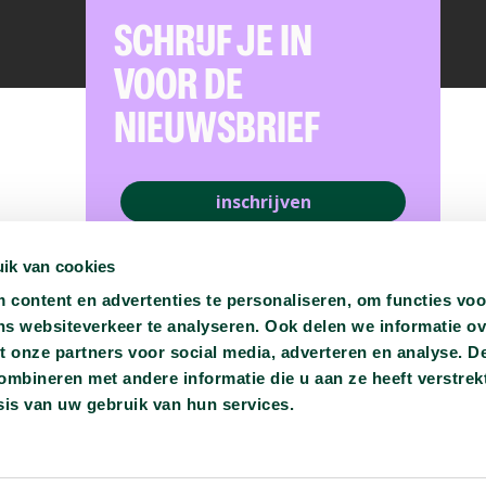
SCHRIJF JE IN
VOOR DE
NIEUWSBRIEF
inschrijven
ik van cookies
content en advertenties te personaliseren, om functies voo
ns websiteverkeer te analyseren. Ook delen we informatie o
t onze partners voor social media, adverteren en analyse. D
bineren met andere informatie die u aan ze heeft verstrekt
is van uw gebruik van hun services.