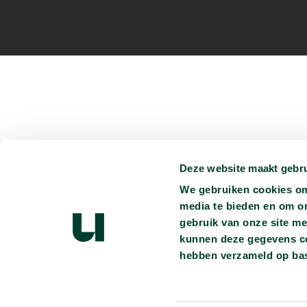
Deze website maakt gebru
Je kunt ons vinden op:
We gebruiken cookies om 
Persmap
Privacyverklaring
Ondertiteling
Vacatures
media te bieden en om o
gebruik van onze site me
Heb je vragen?
info@universiteitvannederland.nl
kunnen deze gegevens com
hebben verzameld op bas