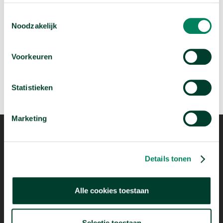
gebruik van hun services.
arrow_forward
Beluister deze podcast
Toestemmingsselectie
Noodzakelijk
Voorkeuren
Statistieken
Marketing
Details tonen
Alle cookies toestaan
Mogelijk dankzij
Selectie toestaan