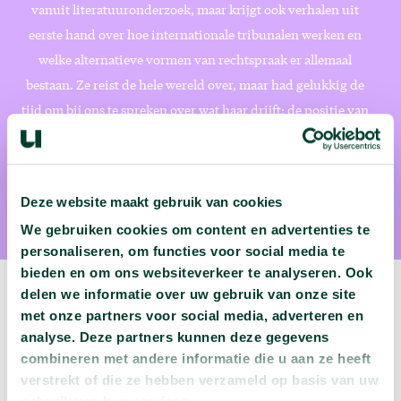
vanuit literatuuronderzoek, maar krijgt ook verhalen uit
eerste hand over hoe internationale tribunalen werken en
welke alternatieve vormen van rechtspraak er allemaal
bestaan. Ze reist de hele wereld over, maar had gelukkig de
tijd om bij ons te spreken over wat haar drijft: de positie van
slachtoffers in het internationale recht. (foto: Sandra
Peerenboom)
Deze website maakt gebruik van cookies
We gebruiken cookies om content en advertenties te
personaliseren, om functies voor social media te
bieden en om ons websiteverkeer te analyseren. Ook
delen we informatie over uw gebruik van onze site
met onze partners voor social media, adverteren en
analyse. Deze partners kunnen deze gegevens
Volgende podcast:
combineren met andere informatie die u aan ze heeft
verstrekt of die ze hebben verzameld op basis van uw
Wat zijn jouw naam en bsn-nummer waard?