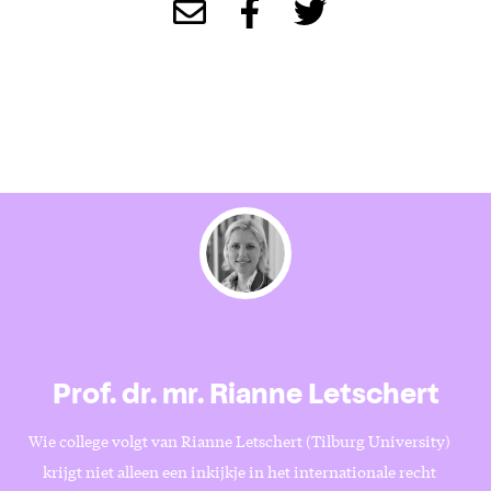
Prof. dr. mr. Rianne Letschert
Wie college volgt van Rianne Letschert (Tilburg University)
krijgt niet alleen een inkijkje in het internationale recht