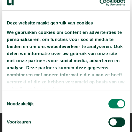
Deze website maakt gebruik van cookies
Volgende podcast:
We gebruiken cookies om content en advertenties te
personaliseren, om functies voor social media te
Wat zijn jouw naam en bsn-nummer waard?
bieden en om ons websiteverkeer te analyseren. Ook
arrow_forward
Beluister deze podcast
delen we informatie over uw gebruik van onze site
met onze partners voor social media, adverteren en
analyse. Deze partners kunnen deze gegevens
combineren met andere informatie die u aan ze heeft
verstrekt of die ze hebben verzameld op basis van uw
gebruik van hun services.
Toestemmingsselectie
Noodzakelijk
Voorkeuren