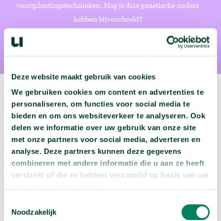
voortplantingstechnieken. Mag je drie genetische ouders
hebben bijvoorbeeld?
Deze website maakt gebruik van cookies
We gebruiken cookies om content en advertenties te
personaliseren, om functies voor social media te
bieden en om ons websiteverkeer te analyseren. Ook
Volgende podcast:
delen we informatie over uw gebruik van onze site
met onze partners voor social media, adverteren en
Wat zijn jouw naam en bsn-nummer waard?
analyse. Deze partners kunnen deze gegevens
arrow_forward
combineren met andere informatie die u aan ze heeft
Beluister deze podcast
verstrekt of die ze hebben verzameld op basis van uw
gebruik van hun services.
Toestemmingsselectie
Noodzakelijk