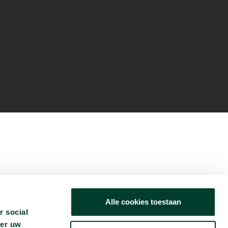
Alle cookies toestaan
r social
ver uw