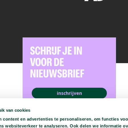
SCHRIJF JE IN
VOOR DE
NIEUWSBRIEF
inschrijven
ik van cookies
content en advertenties te personaliseren, om functies voo
ns websiteverkeer te analyseren. Ook delen we informatie o