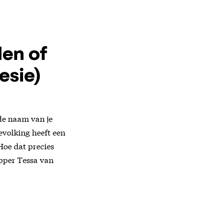
len of
esie)
 de naam van je
evolking heeft een
Hoe dat precies
apper Tessa van