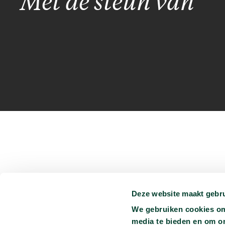
Met de steun van
Deze website maakt gebru
Je kunt ons vinden op:
We gebruiken cookies om 
Persmap
Privacyverklaring
Ondertiteling
Vacatures
media te bieden en om o