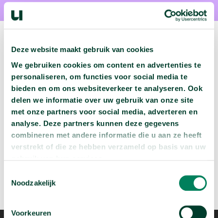
Deze website maakt gebruik van cookies
We gebruiken cookies om content en advertenties te
Volgende podcast:
personaliseren, om functies voor social media te
bieden en om ons websiteverkeer te analyseren. Ook
Wat zijn jouw naam en bsn-nummer waard?
delen we informatie over uw gebruik van onze site
arrow_forward
Beluister deze podcast
met onze partners voor social media, adverteren en
analyse. Deze partners kunnen deze gegevens
combineren met andere informatie die u aan ze heeft
verstrekt of die ze hebben verzameld op basis van uw
gebruik van hun services.
Toestemmingsselectie
Noodzakelijk
Voorkeuren