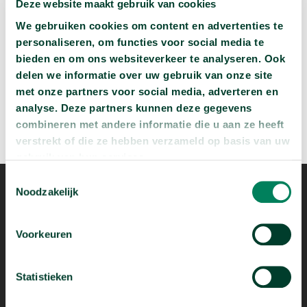
Deze website maakt gebruik van cookies
arrow_forward
Beluister deze podcast
We gebruiken cookies om content en advertenties te
personaliseren, om functies voor social media te
bieden en om ons websiteverkeer te analyseren. Ook
delen we informatie over uw gebruik van onze site
met onze partners voor social media, adverteren en
analyse. Deze partners kunnen deze gegevens
combineren met andere informatie die u aan ze heeft
verstrekt of die ze hebben verzameld op basis van uw
gebruik van hun services.
Toestemmingsselectie
Noodzakelijk
Voorkeuren
Mogelijk dankzij
Statistieken