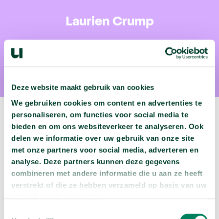
Laurien Crump
Laurien Crump is historicus
Deze website maakt gebruik van cookies
We gebruiken cookies om content en advertenties te
personaliseren, om functies voor social media te
bieden en om ons websiteverkeer te analyseren. Ook
delen we informatie over uw gebruik van onze site
Volgende podcast:
met onze partners voor social media, adverteren en
analyse. Deze partners kunnen deze gegevens
Wat zijn jouw naam en bsn-nummer waard?
combineren met andere informatie die u aan ze heeft
arrow_forward
verstrekt of die ze hebben verzameld op basis van uw
Beluister deze podcast
gebruik van hun services.
Toestemmingsselectie