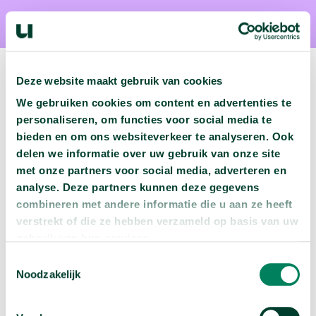
Deze website maakt gebruik van cookies
We gebruiken cookies om content en advertenties te
Volgende podcast:
personaliseren, om functies voor social media te
bieden en om ons websiteverkeer te analyseren. Ook
delen we informatie over uw gebruik van onze site
Wat zijn jouw naam en bsn-nummer waard?
met onze partners voor social media, adverteren en
arrow_forward
Beluister deze podcast
analyse. Deze partners kunnen deze gegevens
combineren met andere informatie die u aan ze heeft
verstrekt of die ze hebben verzameld op basis van uw
gebruik van hun services.
Toestemmingsselectie
Noodzakelijk