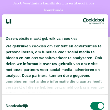
Jacob Voorthuis is kunsthistoricus en filosoof in de
bouwkunde
Deze website maakt gebruik van cookies
We gebruiken cookies om content en advertenties te
personaliseren, om functies voor social media te
bieden en om ons websiteverkeer te analyseren. Ook
Volgende podcast:
delen we informatie over uw gebruik van onze site
met onze partners voor social media, adverteren en
Wat zijn jouw naam en bsn-nummer waard?
analyse. Deze partners kunnen deze gegevens
arrow_forward
combineren met andere informatie die u aan ze heeft
Beluister deze podcast
verstrekt of die ze hebben verzameld op basis van uw
gebruik van hun services.
Toestemmingsselectie
Noodzakelijk