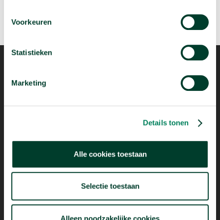
Voorkeuren
Statistieken
Marketing
Mogelijk dankzij
Details tonen
Alle cookies toestaan
Selectie toestaan
Alleen noodzakelijke cookies