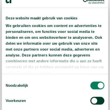
WAAR BLIJVEN DE
Deze website maakt gebruik van cookies
WOLKENKRABBERS IN
We gebruiken cookies om content en advertenties te
NEDERLAND?
personaliseren, om functies voor social media te
bieden en om ons websiteverkeer te analyseren. Ook
Tom Daamen
delen we informatie over uw gebruik van onze site
Technische Universiteit Delft
met onze partners voor social media, adverteren en
analyse. Deze partners kunnen deze gegevens
combineren met andere informatie die u aan ze heeft
verstrekt of die ze hebben verzameld op basis van uw
gebruik van hun services.
HOE KUNNEN
Toestemmingsselectie
VLIEGTUIGEN STILLER?
Noodzakelijk
Marijn Sanders
Universiteit Twente
Voorkeuren