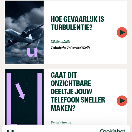
HOE GEVAARLIJK IS
TURBULENTIE?
Nikki van Luijk
Technische Universiteit Delft
GAAT DIT
ONZICHTBARE
DEELTJE JOUW
TELEFOON SNELLER
MAKEN?
Femke Witmans
Universiteit Twente