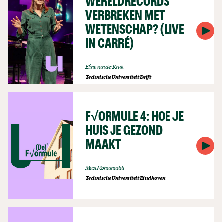
WERELDRECORDS
VERBREKEN MET
WETENSCHAP? (LIVE
IN CARRÉ)
Eline van der Kruk
Technische Universiteit Delft
F√ORMULE 4: HOE JE
HUIS JE GEZOND
MAAKT
Masi Mohamaddi
Technische Universiteit Eindhoven