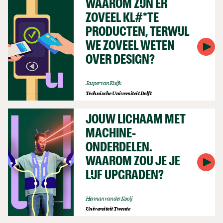
WAAROM ZIJN ER
ZOVEEL KL#*TE
PRODUCTEN, TERWIJL
WE ZOVEEL WETEN
OVER DESIGN?
Jasper van Kuijk
Technische Universiteit Delft
JOUW LICHAAM MET
MACHINE-
ONDERDELEN.
WAAROM ZOU JE JE
LIJF UPGRADEN?
Herman van der Kooij
Universiteit Twente