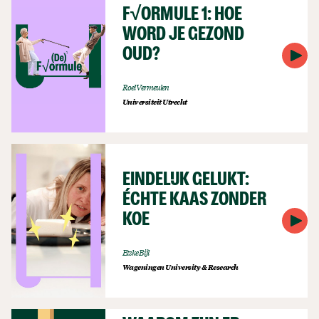
F√ORMULE 1: HOE
WORD JE GEZOND
OUD?
Roel Vermeulen
Universiteit Utrecht
EINDELIJK GELUKT:
ÉCHTE KAAS ZONDER
KOE
Etske Bijl
Wageningen University & Research