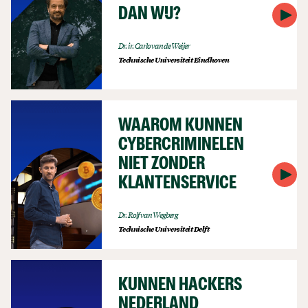
DAN WIJ?
Dr. ir. Carlo van de Weijer
Technische Universiteit Eindhoven
WAAROM KUNNEN
CYBERCRIMINELEN
NIET ZONDER
KLANTENSERVICE
Dr. Rolf van Wegberg
Technische Universiteit Delft
KUNNEN HACKERS
NEDERLAND