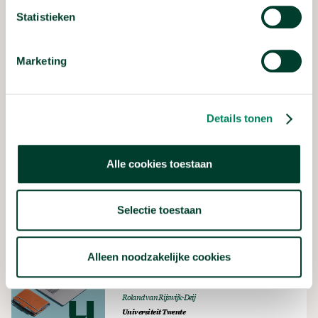
Statistieken
HOE SPECIALE
Marketing
WOLKEN DE AARDE
KUNNEN REDDEN
Details tonen
Herman Russchenberg
Technische Universiteit Delft
Alle cookies toestaan
Selectie toestaan
WAAROM CRASHEN
ALLE COMPUTERS IN
Alleen noodzakelijke cookies
2038?
Roland van Rijswijk-Deij
Universiteit Twente