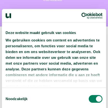
Deze website maakt gebruik van cookies
We gebruiken cookies om content en advertenties te
personaliseren, om functies voor social media te
Volgende podcast:
bieden en om ons websiteverkeer te analyseren. Ook
delen we informatie over uw gebruik van onze site
Wat zijn jouw naam en bsn-nummer waard?
met onze partners voor social media, adverteren en
analyse. Deze partners kunnen deze gegevens
arrow_forward
Beluister deze podcast
combineren met andere informatie die u aan ze heeft
verstrekt of die ze hebben verzameld op basis van uw
gebruik van hun services.
Toestemmingsselectie
Noodzakelijk