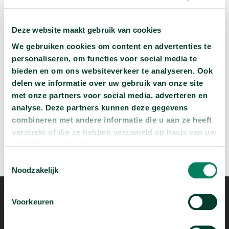
Volgende podcast:
Deze website maakt gebruik van cookies
We gebruiken cookies om content en advertenties te
Wat zijn jouw naam en bsn-nummer waard?
personaliseren, om functies voor social media te
arrow_forward
bieden en om ons websiteverkeer te analyseren. Ook
Beluister deze podcast
delen we informatie over uw gebruik van onze site
met onze partners voor social media, adverteren en
analyse. Deze partners kunnen deze gegevens
combineren met andere informatie die u aan ze heeft
verstrekt of die ze hebben verzameld op basis van uw
gebruik van hun services.
Toestemmingsselectie
Noodzakelijk
Voorkeuren