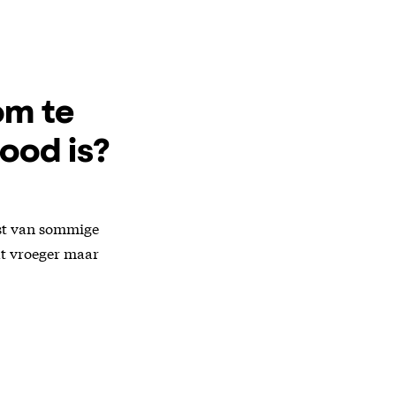
om te
ood is?
gst van sommige
at vroeger maar