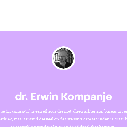
dr. Erwin Kompanje
 (ErasmusMC) is een ethicus die niet alleen achter zijn bureau zit 
thiek, maar iemand die veel op de intensive care te vinden is, waar 
vraagstukken rondom leven en dood dagelijkse kost zijn.